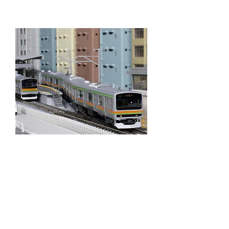
う！
・最大2列車を運転可能！
・普通列車の行き違いや
特急列車の
通過待ちを
楽しもう！
M1
＋
V1