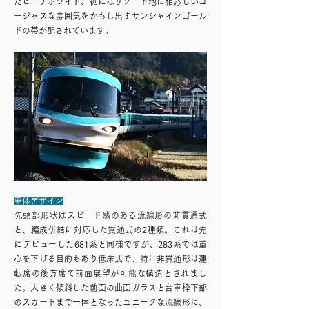
たビーチホワイト、裾にはリゾート地に相応しいゴ
ージャスな雰囲気をかもし出すサンシャインゴール
ドの帯が配されています。
車体デザイン
​先頭部形状はスピード感のある流線形の非貫通式
と、編成併結に対応した貫通式の2種類。これは先
にデビューした681系と同様ですが、283系では重
心を下げる目的もあり低床式で、特に非貫通形は運
転席の後方席で前面展望が可能な構造とされまし
た。大きく傾斜した前面の曲面ガラスと台車枠下部
のスカートまで一体となったユニークな流線形に、