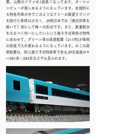
置。山側のソファは1段高くなっており、オーシャ
ンビューが楽しめるようになっています。全国的に
も特急列車の中でこのようなフリーの展望ラウンジ
を設けた車両は少なく、JR西日本では（寝台列車を
除いて）初にして唯一の形式です。また、重量配分
をなるべく均一にしたいという振り子式車両の特性
にあわせて、グリーン車の座席配置（2+1列)が車両
の前後で入れ替わるようになっています。※この座
席配置は、同じ振り子式特急車であるJR北海道のキ
ハ281系・283系などでも見られます。