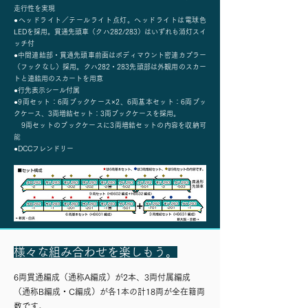
走行性を実現
●ヘッドライト／テールライト点灯。ヘッドライトは電球色
LEDを採用。貫通先頭車（クハ282/283）はいずれも消灯スイ
ッチ付
●中間連結部・貫通先頭車前面はボディマウント密連カプラー
（フックなし）採用。クハ282・283先頭部は外観用のスカー
トと連結用のスカートを用意
●行先表示シール付属
●9両セット：6両ブックケース×2、6両基本セット：6両ブッ
クケース、3両増結セット：3両ブックケースを採用。
​ 9両セットのブックケースに3両増結セットの内容を収納可
能
●DCCフレンドリー
様々な組み合わせを楽しもう。
6両貫通編成（通称A編成）が2本、3両付属編成
（通称B編成・C編成）が各1本の計18両が全在籍両
数です。