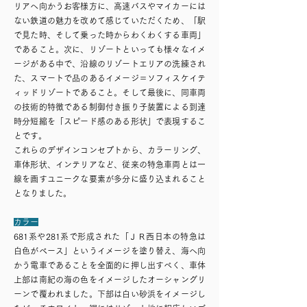
リアへ向かうお客様方に、高速バスやマイカーには
ない鉄道の魅力を改めて感じていただくため、「駅
で見た時、そして乗った時からわくわくする車両」
であること。次に、リゾートといっても様々なイメ
ージがある中で、沿線のリゾートエリアの洗練され
た、スマートで品のあるイメージ＝ソフィスケイテ
ィッドリゾートであること。そして最後に、同車両
の技術的特徴である制御付き振り子装置による到達
時分短縮を「スピード感のある形状」で表現するこ
とです。
これらのデザインコンセプトから、カラーリング、
車体形状、インテリアなど、従来の特急車両とは一
線を画すユニークな要素が多分に盛り込まれること
となりました。
​カラー
681系や281系で形成された「ＪＲ西日本の特急は
白色がベース」というイメージを塗り替え、海へ向
かう電車であることを全面的に押し出すべく、車体
上部は南紀の海の色をイメージしたオーシャングリ
ーンで覆われました。下部は白い砂浜をイメージし