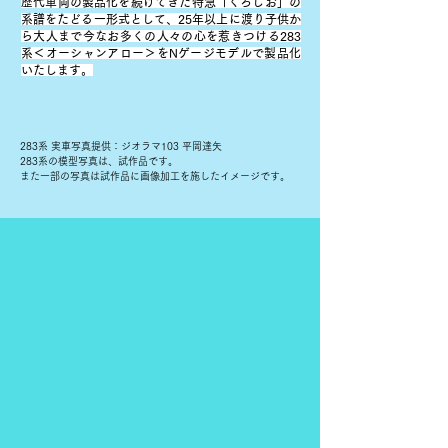
歴代車両の製品化を続けてきた特急「くろしお」の
系譜をたどる一形式として、25年以上に渡り子供か
ら大人まで今なお多くの人々の心を惹きつける
283
系
＜オーシャンアロー＞をNゲージモデルで製品化
いたします。
283系 実車写真提供：ジオラマ103 平岡達矢
283系の模型写真は、試作品です。​
また一部の写真は試作品に画像加工を施したイメージです。
Contents
​オーシャンアローを知る
​歴史と運用
​編成と遊び方
製品情報