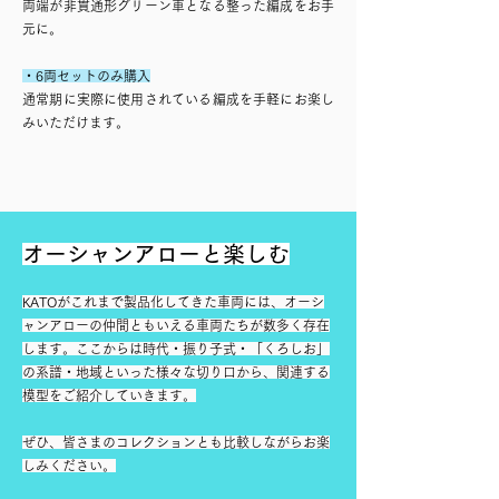
両端が非貫通形グリーン車となる整った編成をお手
元に。
・6両セットのみ購入
通常期に実際に使用されている編成を手軽にお楽し
みいただけます。
​オーシャンアローと楽しむ
KATOがこれまで製品化してきた車両には、オーシ
ャンアローの仲間ともいえる車両たちが数多く存在
します。ここからは時代・振り子式・「くろしお」
の系譜・地域といった様々な切り口から、関連する
模型をご紹介していきます。
ぜひ、皆さまのコレクションとも比較しながらお楽
しみください。