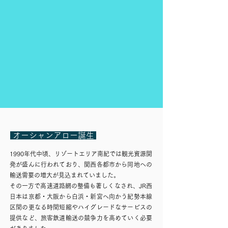
​オーシャンアローと楽しむ
​平成初期の特急
​振り子式車両
くろしおの系譜
​ オーシャンアロー誕生
1990年代中頃、リゾートエリア南紀では観光資源開
発が盛んに行われており、関西各都市から同地への
輸送需要の増大が見込まれていました。
その一方で高速道路網の整備も著しくなされ、JR西
日本は京都・大阪から白浜・新宮へ向かう紀勢本線
区間の更なる時間短縮やハイグレードなサービスの
提供など、旅客鉄道輸送の競争力を高めていく必要