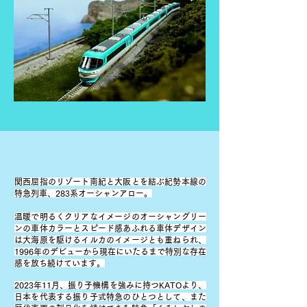
関西屈指のリゾート
南紀と大阪とを結ぶ紀勢本線の
特急列車、283系オーシャンアロー。
温暖で明るくクリアなイメージのオーシャングリー
ンの車体カラーとスピード感あふれる車体デザイン
は大海原を駆けるイルカのイメージとも重ねられ、
1996年のデビュー
から現在にいたるまで特別な
存在
感を放ち続けています。
2023年11月、振り子機構を強みに持つKATOより、
日本を代表する振り子式特急のひとつとして、また