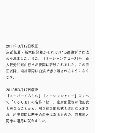
2011年3月12日改正
京都発着・新大阪発着がそれぞれ1.5往復ずつに改
められました。また、「オーシャンアロー31号」新
大阪発和歌山行きが夜間に新設されました。
この改
正以降、増結車両は白浜で切り離されるようになり
ます。
2012年3月17日改正
「スーパーくろしお」「オーシャンアロー」はすべ
て「くろしお」の名称に統一。座席配置等が他形式
と異なることから、引き続き他形式と運用は区別さ
れ、所要時間に若干の変更はあるものの、前年度と
同様の運用に就きました。