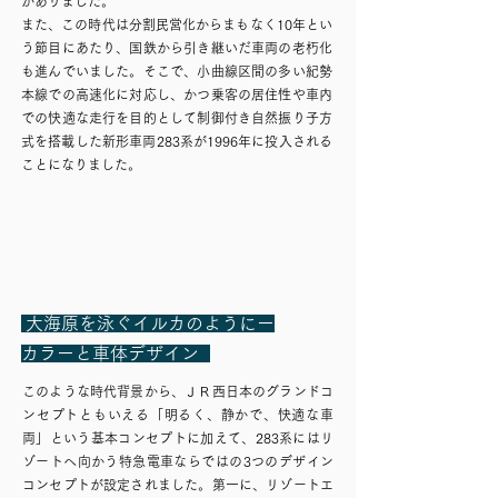
がありました。
また、この時代は分割民営化からまもなく10年とい
う節目にあたり、国鉄から引き継いだ車両の老朽化
も進んでいました。そこで、小曲線区間の多い紀勢
本線での高速化に対応し、かつ乗客の居住性や車内
での快適な走行を目的として制御付き自然振り子方
式を搭載した新形車両283系が1996年に投入される
ことになりました。
大海原を泳ぐイルカのようにー
カラーと車体デザイン
このような時代背景から、ＪＲ西日本のグランドコ
ンセプトともいえる「明るく、静かで、快適な車
両」という基本コンセプトに加えて、283系にはリ
ゾートへ向かう特急電車ならではの3つのデザイン
コンセプトが設定されました。第一に、リゾートエ