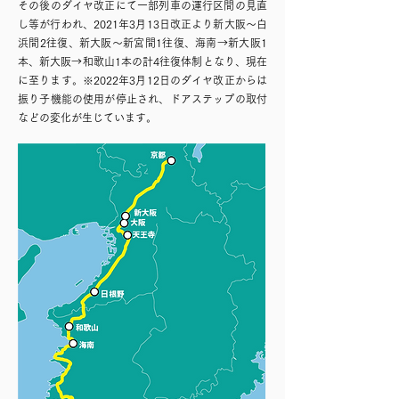
その後のダイヤ改正にて一部列車の運行区間の見直
し等が行われ、2021年3月13日改正より新大阪～白
浜間2往復、新大阪～新宮間1往復、海南→新大阪1
本、新大阪→和歌山1本の計4往復体制となり、現在
に至ります。※2022年3月12日のダイヤ改正からは
振り子機能の使用が停止され、ド
アステップの取付
などの変化が生じています。