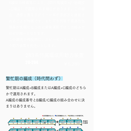
A編成の検査等により、3両付属編成×2（B編成
+C編成）で運用される場合があります。この場
合、通常と異なりグリーン車が京都方に連結さ
れることが特徴です。また下り列車で貫通形先
頭車が先頭に立つのは営業運転ではこの組み合
わせが唯一となります。
この編成の再現用に、ホビーセンターカトーよ
り動力装置を発売いたします。
283系付属編成用動力装置
28-284
￥5,280
繁忙期の編成（時代問わず）
繁忙期はA編成+B編成またはA編成+C編成のどちら
かで運用されます。
A編成の編成番号とB編成/C編成の組み合わせに決
まりはありません。