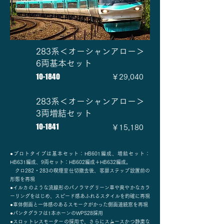
283系＜オーシャンアロー＞
6両基本セット
10-1840
￥29,040
283系＜オーシャンアロー＞
3両増結セット
10-1841
￥15,180
●プロトタイプは基本セット：HB601編成、増結セット：
HB631編成、9両セット：HB602編成＋HB632編成。
クロ282・283の喫煙室仕切撤去後、客扉ステップ設置前の
形態を再現
●イルカのような流線形のパノラマグリーン車や爽やかなカラ
ーリングをはじめ、スピード感あふれるスタイルを的確に再現
●車体側面と一体感のあるスモークがかった側面連続窓を再現
●パンタグラフは1本ホーンのWPS28採用
●スロットレスモーターの採用で、さらにスムースかつ静粛な