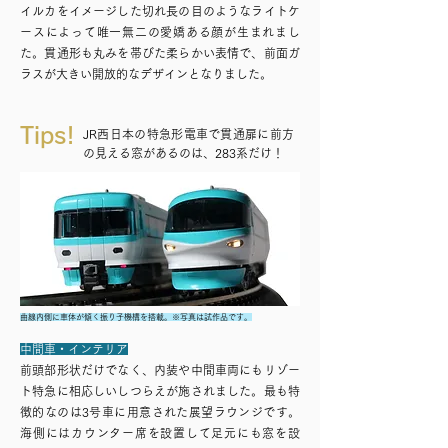
イルカをイメージした切れ長の目のようなライトケ
ースによって唯一無二の愛嬌ある顔が生まれまし
た。貫通形も丸みを帯びた柔らかい表情で、前面ガ
ラスが大きい開放的なデザインとなりました。
Tips!
JR西日本の特急形電車で貫通扉に前方
の見える窓があるのは、283系だけ！
曲線内側に車体が傾く振り子機構を搭載。※写真は試作品です。
中間車・インテリア
前頭部形状だけでなく、内装や中間車両にもリゾー
ト特急に相応しいしつらえが施されました。最も特
徴的なのは3号車に用意された展望ラウンジです。
海側にはカウンター席を設置して足元にも窓を設