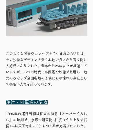
このような背景やコンセプトで生まれた283系は、
その独特なデザインと乗り心地の良さから瞬く間に
大好評となりました。登場から25年以上が経過して
いますが、いつの時代にも図鑑や映像で登場し、地
元のみならず全国各地の子供たちの憧れの存在とし
て根強い人気を誇っています。
​運行・列車名の変遷
1996年の運行当初は従来の特急「スーパーくろし
お」の時刻で、京都～新宮間3往復（うち上り最終
便1本は天王寺止まり）に283系が充当されました。