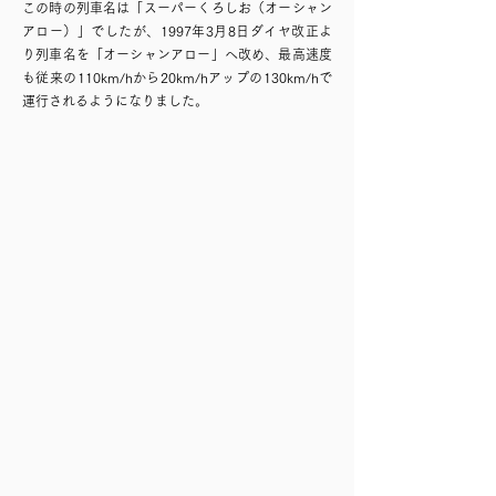
この時の列車名は「スーパーくろしお（オーシャン
アロー）」でしたが、
1997年3月8日ダイヤ改正よ
り列車名を「オーシャンアロー」へ改め、最高速度
も従来の110km/hから20km/hアップの130km/hで
運行されるようになりました。
おもいで
「スーパーくろしお」や「オーシャンアロ
ー」は6両編成を基本に、繁忙期には3両の付
属編成を増結した9両編成で運行しました。
381系の「スーパーくろしお」は白浜で付属編
成の増解結を行い、白浜～新宮間は基本編成
の6両編成のみで運行されていましたが、283
系「オーシャンアロー」は2011年3月11日の
改正まで、全区間で増結が行われ新宮駅まで9
両編成で入線していました。