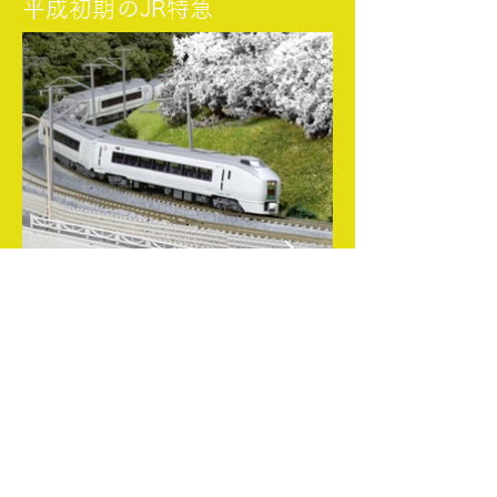
​平成初期のJR特急
1989年 651系「スーパーひたち」
平成元年となる年にデビューした、JR東日本
初の交直流特急電車です。
タキシードボディとも呼ばれた上品な車体
で、従来の特急車両のデザインを一新しまし
た。