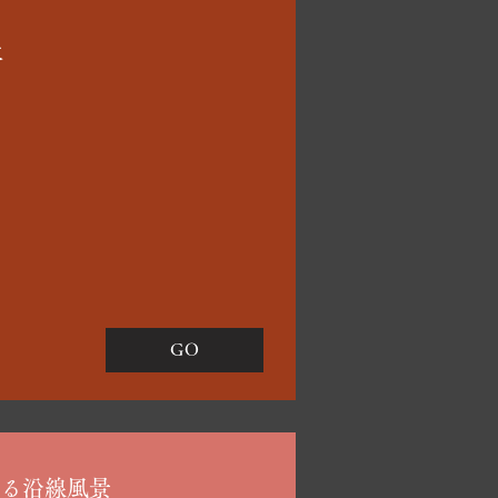
線
2
GO
走る沿線風景