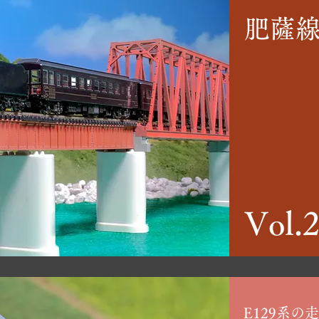
肥薩
Vol.
E129系の