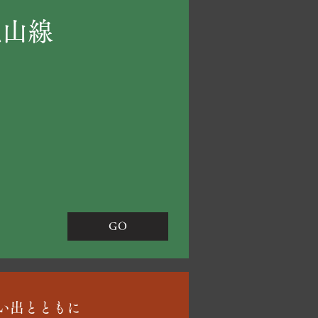
流山線
1
GO
い出とともに