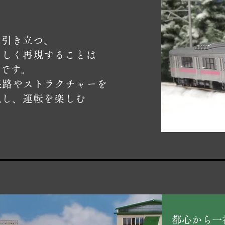
り引き立つ、
らしく再現することは
つです。
線路やストラクチャーを
現し、運転を楽しむ
。
都心から一