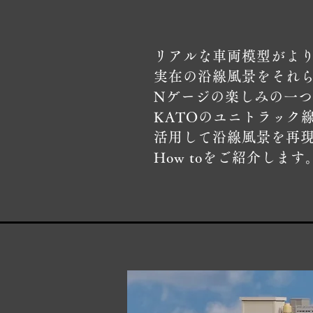
リアルな車両模型がよ
実在の沿線風景をそれ
Nゲージの楽しみの一
KATOのユニトラック
活用して沿線風景を再
​How toを​ご紹介します