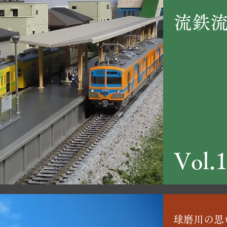
流鉄
Vol.
球磨川の思