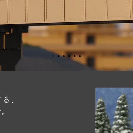
する、
景。